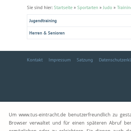
Sie sind hier:
Startseite
»
Sportarten
»
Judo
»
Traini
Jugendtraining
Herren & Senioren
Kontakt
Impressum
Satzung
Datenschutzerk
Um www.tus-eintracht.de benutzerfreundlich zu gestal
Browser verwaltet und für einen späteren Abruf be